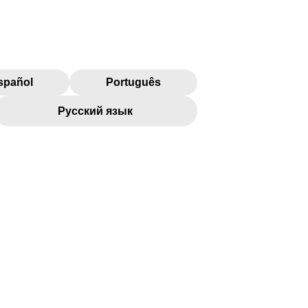
spañol
Português
Русский язык