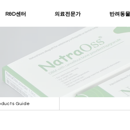
R&D센터
의료전문가
반려동
oducts Guide