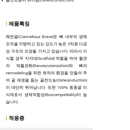
​골전도능이 뛰어남(Osteoconduction)
ㅣ
제품특징
해면골(Cancellous Bone)은 뼈 내부의 생체
조직을 지탱하고 있는 강도가 높은 3차원 다공
성 구조의 모양을 가지고 있습니다. 따라서 이
식할 경우 지지대(Scaffold) 역할을 하여 혈관
의 재혈관화(Revascularization)와 뼈의
remodeling을 위한 최적의 환경을 만들어 주
어 골 재생을 돕는 골전도능(Osteoinduction)
이 대단히 뛰어납니다. 또한
​
100% 동종골 이
식재로서 생체적합성(Biocompatibility)이 높
습니다.
ㅣ
적응증