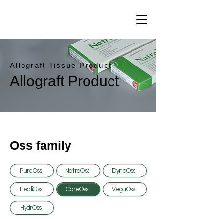
Allograft Tissue Product
Allograft Product
Oss family
PureOss
NatraOss
DynaOss
HealiOss
CareOss
VegaOss
HydrOss