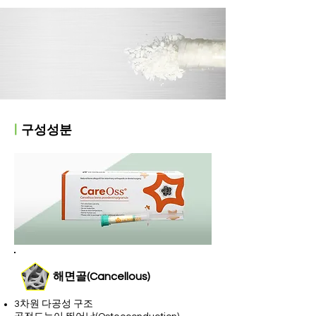
ㅣ
구성성분
​해면골(Cancellous)
3차원 다공성 구조