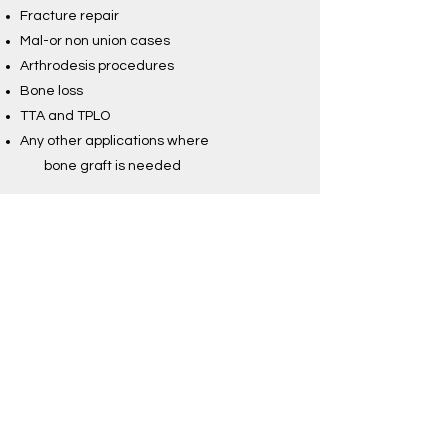
Fracture repair
Mal-or non union cases
Arthrodesis procedures
Bone loss
TTA and TPLO
Any other applications where
bone graft is needed
ㅣ
​사용방법
특수 제작된 주사기 모양의 용기에 담겨 있어
사용 시 바로 환자의 혈액이나 생리식염수로
재수화하여 사용함으로써 매우 편리합니다.
​* 동결 건조된 제품으로서 그 유효기간은 5년
이며 사용 전 실온에서 보관합니다. [ E · Beam
멸균 ]