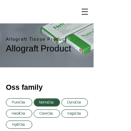
Allograft Tissue Product
Allograft Product
Oss family
PureOss
NatraOss
DynaOss
HealiOss
CareOss
VegaOss
HydrOss