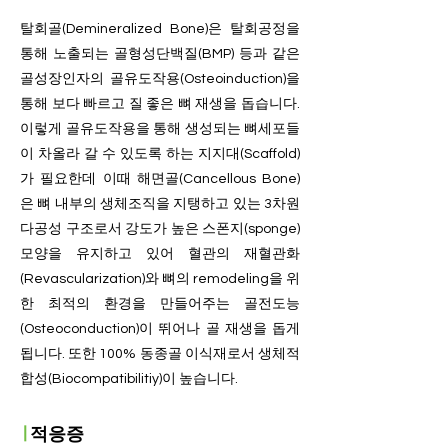
탈회골(Demineralized Bone)은 탈회공정을
통해 노출되는 골형성단백질(BMP) 등과 같은
골성장인자의 골유도작용(Osteoinduction)을
통해 보다 빠르고 질 좋은 뼈 재생을 돕습니다.
이렇게 골유도작용을 통해 생성되는 뼈세포들
이 차올라 갈 수 있도록 하는 지지대(Scaffold)
가 필요한데 이때 해면골(Cancellous Bone)
은 뼈 내부의 생체조직을 지탱하고 있는 3차원
다공성 구조로서 강도가 높은 스폰지(sponge)
모양을 유지하고 있어 혈관의 재혈관화
(Revascularization)와 뼈의 remodeling을 위
한 최적의 환경을 만들어주는 골전도능
(Osteoconduction)이 뛰어나 골 재생을 돕게
됩니다. 또한 100% 동종골 이식재로서 생체적
합성(Biocompatibilitiy)이 높습니다.
ㅣ
적응증