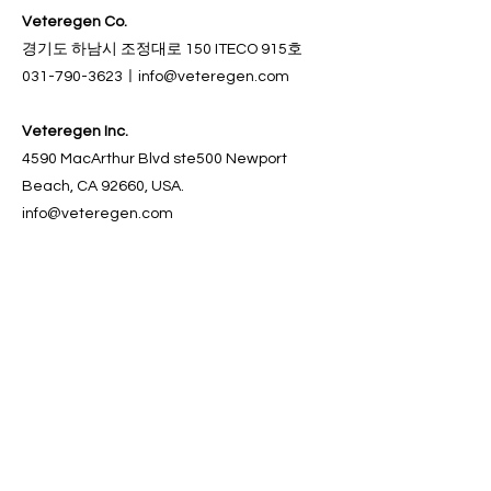
Veteregen Co.
경기도 하남시 조정대로 150 ITECO 915호
031-790-3623
ㅣ
info@veteregen.com
Veteregen Inc.
4590 MacArthur Blvd ste500
Newport
Beach, CA 92660, USA.
info@veteregen.com