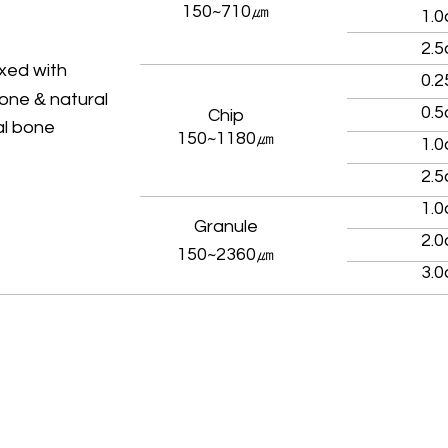
150~710㎛
1.0
2.5
xed with
0.2
&
bone
natural
0.5
Chip
al bone
150~1180㎛
1.0
2.5
1.0
Granule
2.0
150~2360㎛
3.0