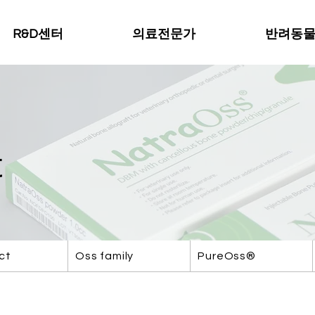
R&D센터
의료전문가
반려동
t
ct
Oss family
PureOss®