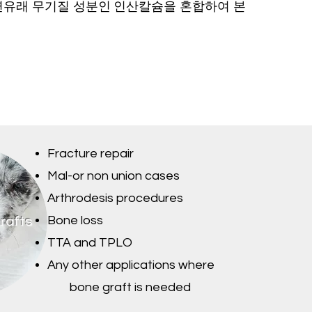
 천연유래 무기질 성분인 인산칼슘을 혼합하여 본
Fracture repair
Mal-or non union cases
Arthrodesis procedures
Bone loss
rafts
TTA and TPLO
Any other applications where
bone graft is needed