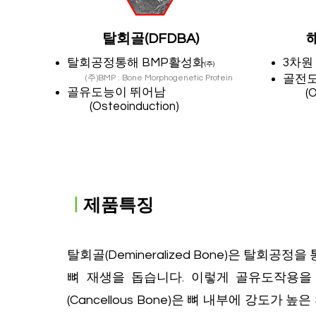
​탈회골(DFDBA)
​
탈회공정통해 BMP활성화
3차원
(주)
​골전
(주)BMP : Bone Morphogenetic Protein
​골유도능이 뛰어남
(Ost
(Osteoinduction)
ㅣ
제품특징
탈회골(Demineralized Bone)은 탈회공
뼈 재생을 돕습니다. 이렇게 골유도작용을 
(Cancellous Bone)은 뼈 내부에 강도가 높