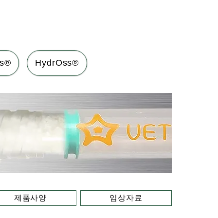
s®
HydrOss®
제품사양
임상자료