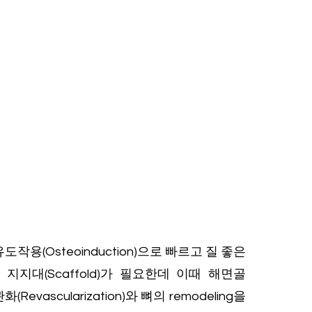
작용(Osteoinduction)으로 빠르고 질 좋은
대(Scaffold)가 필요한데 이때 해면골
ascularization)와 뼈의 remodeling을