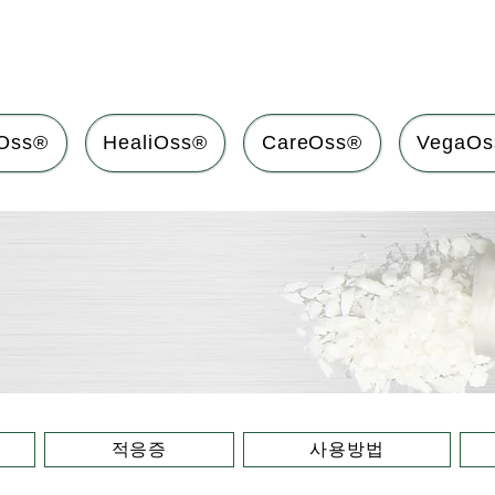
Oss®
HealiOss®
CareOss®
VegaOs
적응증
사용방법