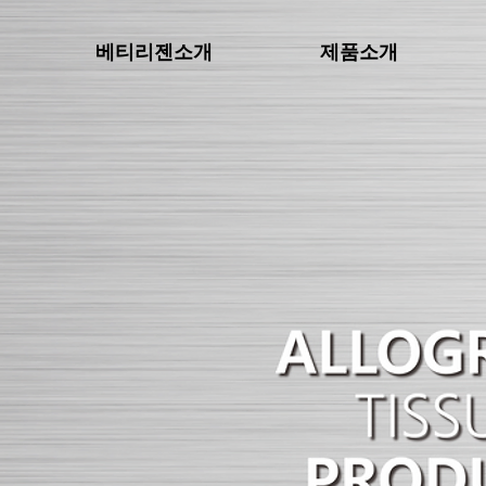
베티리젠소개
제품소개