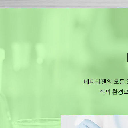
베티리젠의 모든 
적의 환경